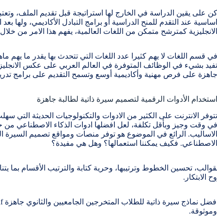
ن على يقين الدراسة في الخارج لها استراتيجة قبل تقديم الملف، وتعتبر
ساسية عند التقدم للمنح الدراسية أو برامج التبادل الأكاديمي، ولها بع
لانجليزية كمترشح متمكن من اللغات العالمية، يفهم هذا الامر من خلال 
ي قسم اللغات لا يهم كثيرا عدد اللغات التي تتحدث بها يقدر ما يهم ما
فيد بشيء في الوظائف المتوفرة في العالم العربي على عكس الانجليز
اهزة​ على فرص مهنية وأكاديمية أوسع وتسمح التقديم على برامج تدر
ستخدام الأدوات الرقمية لتصميم سيرة ذاتية لطالبة جاهزة
توفر الانترنت على الكثير من الادوات والتكنولوجيات الحديثة التي سهل
ي وقت وجيز وبأقل تكلفة، لعل افضلها ادوات الذكاء الاصطناعي من 
لاساليب. الرائع في الموضوع هو توفر منصات ومواقع تصميم السيرة الذ
لاصطناعي. فكيف يمكننا استعمالها؟ وهل هي مفيدة؟
والب، تحسين الخطوط وترتيبها، وحرية كتابة والترتيب الأقسام بما يت
 الابتكار.
وموثوقة.