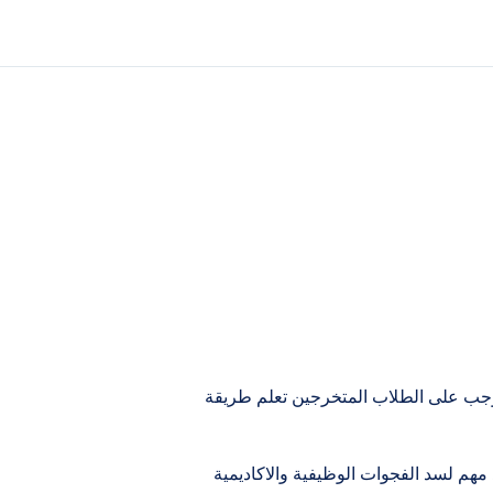
وجب على الطلاب المتخرجين تعلم طريقة
و قلة الخبرة المهنية او إنعدامها بتاتا، لذلك طريقة كتابة وتعديل نماذج cv جاهزة امر جد مهم لسد الفجوات الوظيفية والاكاديمية