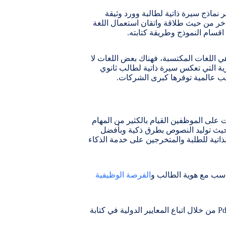
 نماذج سيرة ذاتية لطالبة وورد وثيقة
د اخر من حيث طلاقة واتقان استعمال اللغة
اقسام النموذج وطريقة كتابته.
هي اللغات المكتسبة، فهناك بعض اللغات لا
ية التي تعكس سيرة ذاتية لطالب ثانوي
يب عالمية توفرها كبرى الشركات.
ت على الموظفين القيام بالكثير من المهام
حيث توليد النصوص بطرق ذكية وبأفضل
اتية للطلبة والمتخرجين على خدمة الذكاء
ناسب مع هوية الطالب و
الفرصة الوظيفية
يسهر فريق التطوير لهذه المواقع على التحديث المستمر وتقديم افضل نماذج سيرة ذاتية للطلاب المتخرجين الجامعيين والثانوي جاهزة Pdf من خلال اتباع المعايير الدولية في كتابة