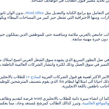
 تحديد مصير قبول الطالب في الوظائف المتاحة.
في التعامل مع برامج الكتابة والتعديل مثل
Word office
، بدون الوان ثان
هارات. ومنها الاحترافية التي تشغل حيز كبير من المساحات البيظاء ويك
لب جامعي بالعربي ملائمة ومنافسة حتى للموظفين الذين يمتلكون خبر
 دون خبرة مهنية سابقة.
ي ضل التطور السريع الذي يشهده سوق الشغل العربي اصبح امتلاك سير
لتميز في سوق العمل وذلك لكثرة وانتشار الشركات العالمية الناطقة ب
لامر الاكثر اهمية هو قبول الشركات العربية ل
نماذج cv
للطلاب بالانجليزي
ذلك احيانا الى امتلاكها لنظام Ats الذي يقوم بتصنيف 
جانب ناطقين باللغة الانجليزية.
ما ان انشاء سيرة ذاتية للطلاب بالانجليزي word فرصة لتقديم وظائف اونلاين او عن بعد عن طريق
المواقع العالمية
، وتبرز كذالك الطالب كمرشح مُستعد وجاد، مما يعكس 